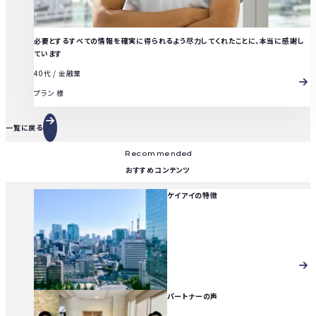
必要とするすべての情報を確実に得られるよう尽力して​​くれたことに、本当に感謝し
ています
40代
/
金融業
プラン 様
一覧に戻る
Recommended
おすすめコンテンツ
ケイアイの特徴
パートナーの声