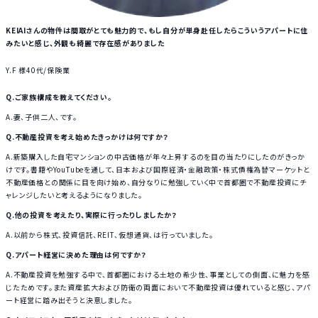
KEIAIさんの物件は間取がとても魅力的で、もし自分が単身赴任したらこういうアパートに住
みたいと感じ、外観も綺麗で存在感がありました
Y.F 様
40代
保険業
Q.ご家族構成を教えてください。
A.妻、子供二人、です。
Q.不動産投資を考え始めたきっかけは何ですか？
A.新築購入した自宅マンションの中古価格が年々上昇するのを目の当たりにしたのがきっか
けです。書籍やYouTubeを通して、日本および国際経済・金融政策・株式債権為替マーケットと
不動産価格との関係に目を向け始め、自分なりに勉強していく中で首都圏で不動産投資にチ
ャレンジしたいと考えるようになりました。
Q.他の投資を考えたり、実際に行ったりしましたか？
A.以前から株式、投資信託、REIT、仮想通貨、は行っていました。
Q.アパート経営に決めた理由は何ですか？
A.不動産投資を勉強する中で、首都圏における土地の希少性、事業としての側面、に魅力を感
じたためです。また資産拡大および防衛の両面において不動産投資は優れていると感じ、アパ
ート経営に踏み出そうと決意しました。