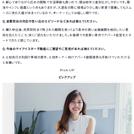
A.都心でありながら広めの間取で生活導線も良いので、競合物件と差別化がしやすいです。築
浅やインフレ局面という点もありますが、入退去の際に相場より少し高い家賃で募集してもスム
ーズに次の入居が決まっているので、オーナーとしては嬉しい限りです。
Q.営業担当の対応や思い出のエピソードなどあれば教えてください。
A.購入申込後、売買契約まで残された期間を使ってより条件の良い金融機関を検討したい意
向を伝えたところ、快くご協力をいただけました。お蔭様で大変良い条件でアパート経営をスタ
ートできたと感じています。
Q.今後のケイアイスター不動産にご要望やご意見があれば教えてください。
A.土地先行の利回り重視の案件、土地オーナー向けアパート建築請負も手掛けていただける
と有難いです。
Pick UP
ピックアップ