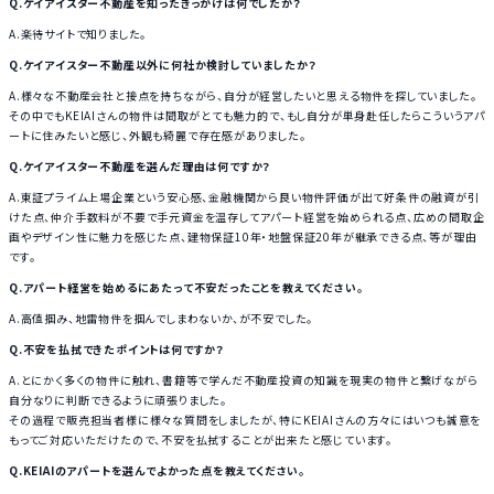
Q.ケイアイスター不動産を知ったきっかけは何でしたか？
A.楽待サイトで知りました。
Q.ケイアイスター不動産以外に何社か検討していましたか？
A.様々な不動産会社と接点を持ちながら、自分が経営したいと思える物件を探していました。
その中でもKEIAIさんの物件は間取がとても魅力的で、もし自分が単身赴任したらこういうアパ
ートに住みたいと感じ、外観も綺麗で存在感がありました。
Q.ケイアイスター不動産を選んだ理由は何ですか？
A.東証プライム上場企業という安心感、金融機関から良い物件評価が出て好条件の融資が引
けた点、仲介手数料が不要で手元資金を温存してアパート経営を始められる点、広めの間取企
画やデザイン性に魅力を感じた点、建物保証10年・地盤保証20年が継承できる点、等が理由
です。
Q.アパート経営を始めるにあたって不安だったことを教えてください。
A.高値掴み、地雷物件を掴んでしまわないか、が不安でした。
Q.不安を払拭できたポイントは何ですか？
A.とにかく多くの物件に触れ、書籍等で学んだ不動産投資の知識を現実の物件と繋げながら
自分なりに判断できるように頑張りました。
その過程で販売担当者様に様々な質問をしましたが、特にKEIAIさんの方々にはいつも誠意を
もってご対応いただけたので、不安を払拭することが出来たと感じています。
Q.KEIAIのアパートを選んでよかった点を教えてください。