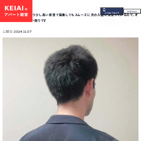
オーナーの声
MENU
CONTACT
入退去の際に相場より少し高い家賃で募集してもスムーズに次の入居が決まっているので、オ
CLOSE
ーナーとしては嬉しい限りです
公開日
2024.11.07